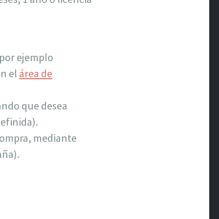
(por ejemplo
en el
área de
ando que desea
efinida).
 compra, mediante
aña).