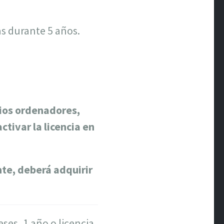
s durante 5 años.
rios ordenadores,
tivar la licencia en
te, deberá adquirir
es, 1 año o licencia