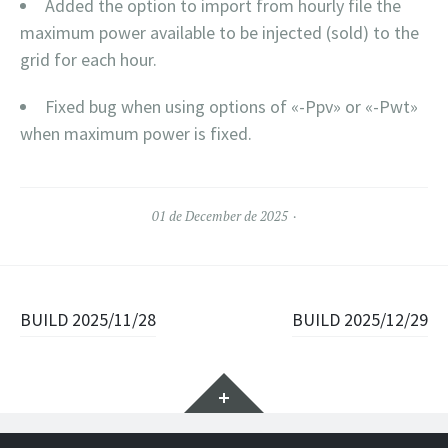
Added the option to import from hourly file the
maximum power available to be injected (sold) to the
grid for each hour.
Fixed bug when using options of «-Ppv» or «-Pwt»
when maximum power is fixed.
01 de December de 2025
Navegación de entradas
BUILD 2025/11/28
BUILD 2025/12/29
Widgets